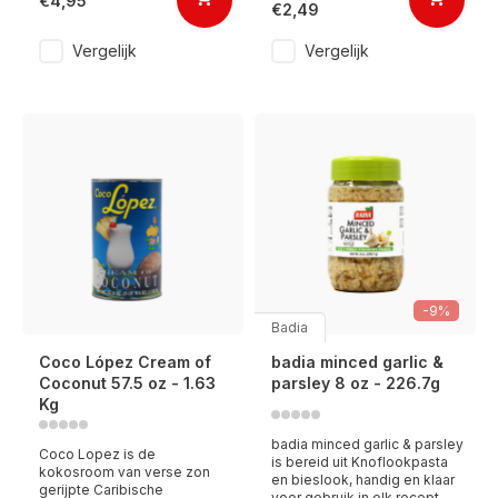
€4,95
€2,49
Vergelijk
Vergelijk
-9%
Badia
Coco López Cream of
badia minced garlic &
Coconut 57.5 oz - 1.63
parsley 8 oz - 226.7g
Kg
badia minced garlic & parsley
Coco Lopez is de
is bereid uit Knoflookpasta
kokosroom van verse zon
en bieslook, handig en klaar
gerijpte Caribische
voor gebruik in elk recept