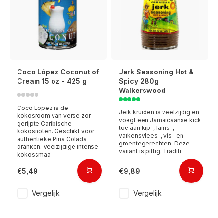
Coco López Coconut of
Jerk Seasoning Hot &
Cream 15 oz - 425 g
Spicy 280g
Walkerswood
Coco Lopez is de
Jerk kruiden is veelzijdig en
kokosroom van verse zon
voegt een Jamaicaanse kick
gerijpte Caribische
toe aan kip-, lams-,
kokosnoten. Geschikt voor
varkensvlees-, vis- en
authentieke Piña Colada
groentegerechten. Deze
dranken. Veelzijdige intense
variant is pittig. Traditi
kokossmaa
€5,49
€9,89
Vergelijk
Vergelijk