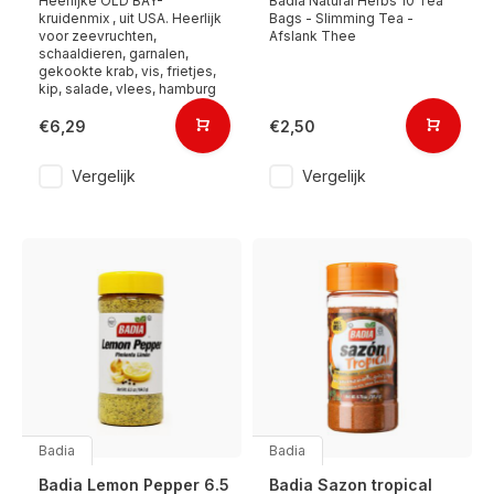
Heerlijke OLD BAY-
Badia Natural Herbs 10 Tea
kruidenmix , uit USA. Heerlijk
Bags - Slimming Tea -
voor zeevruchten,
Afslank Thee
schaaldieren, garnalen,
gekookte krab, vis, frietjes,
kip, salade, vlees, hamburg
€6,29
€2,50
Vergelijk
Vergelijk
Badia
Badia
Badia Lemon Pepper 6.5
Badia Sazon tropical