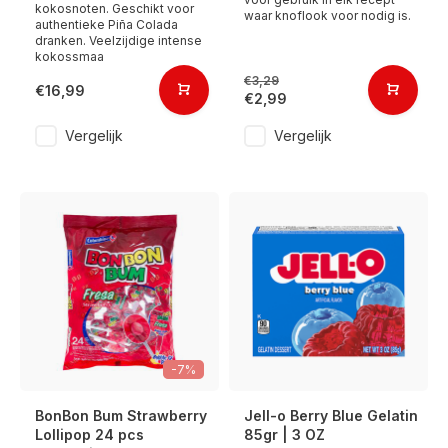
kokosnoten. Geschikt voor
waar knoflook voor nodig is.
authentieke Piña Colada
dranken. Veelzijdige intense
kokossmaa
€3,29
€16,99
€2,99
Vergelijk
Vergelijk
-7%
BonBon Bum Strawberry
Jell-o Berry Blue Gelatin
Lollipop 24 pcs
85gr | 3 OZ