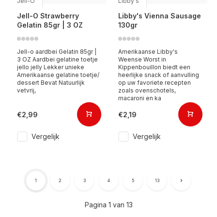
Jell-O
Libby's
Jell-O Strawberry
Libby's Vienna Sausage
Gelatin 85gr | 3 OZ
130gr
Jell-o aardbei Gelatin 85gr |
Amerikaanse Libby's
3 OZ Aardbei gelatine toetje
Weense Worst in
jello jelly Lekker unieke
Kippenbouillon biedt een
Amerikaanse gelatine toetje/
heerlijke snack of aanvulling
dessert Bevat Natuurlijk
op uw favoriete recepten
vetvrij,
zoals ovenschotels,
macaroni en ka
€2,99
€2,19
Vergelijk
Vergelijk
1
2
3
4
5
13
Pagina 1 van 13