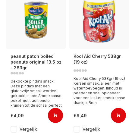
peanut patch boiled
Kool Aid Cherry 538gr
peanuts original 13.5 oz
(19 oz)
- 383gr
Kool Aid Cherry 538gr (19 oz)
Gekookte pinda's snack.
Kersen smaak, alleen met
Deze pinda's met een
water toevoegen. Inhoud is
glutenvrije smaak worden
poeder en snel oplosbaar
gekookt in een Amerikaanse
voor een lekker amerikaanse
pekel met traditionele
drankje. Bron
kruiden tot de schaal perfect
€4,09
€9,49
Vergelijk
Vergelijk