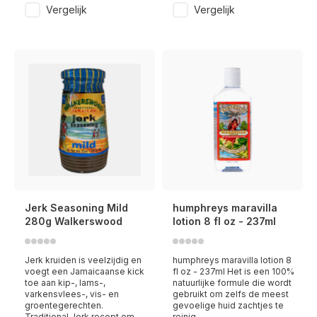
Vergelijk
Vergelijk
Jerk Seasoning Mild
humphreys maravilla
280g Walkerswood
lotion 8 fl oz - 237ml
Jerk kruiden is veelzijdig en
humphreys maravilla lotion 8
voegt een Jamaicaanse kick
fl oz - 237ml Het is een 100%
toe aan kip-, lams-,
natuurlijke formule die wordt
varkensvlees-, vis- en
gebruikt om zelfs de meest
groentegerechten.
gevoelige huid zachtjes te
Traditional Jerk recept om
reinig