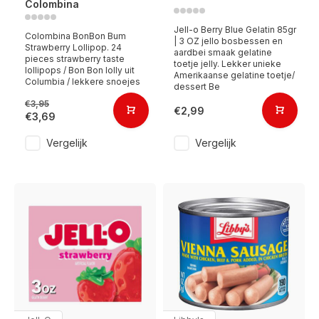
Colombina
Jell-o Berry Blue Gelatin 85gr
Colombina BonBon Bum
| 3 OZ jello bosbessen en
Strawberry Lollipop. 24
aardbei smaak gelatine
pieces strawberry taste
toetje jelly. Lekker unieke
lollipops / Bon Bon lolly uit
Amerikaanse gelatine toetje/
Columbia / lekkere snoejes
dessert Be
€3,95
€2,99
€3,69
Vergelijk
Vergelijk