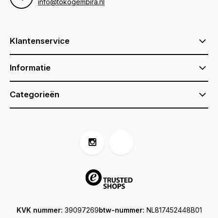
info@tokogembira.nl
Klantenservice
Informatie
Categorieën
KVK nummer:
39097269
btw-nummer:
NL817452448B01