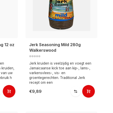
g 12 oz
Jerk Seasoning Mild 280g
Walkerswood
een
Jerk kruiden is veelzijdig en voegt een
 kruiden,
Jamaicaanse kick toe aan kip-, lams-,
k van uw
varkensvlees-, vis- en
ebruik h
groentegerechten. Traditional Jerk
recept om een
€9,89