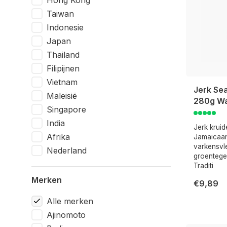
Hong Kong
Taiwan
Indonesie
Japan
Thailand
Filipijnen
Vietnam
Jerk Se
Maleisië
280g W
Singapore
India
Jerk kruid
Afrika
Jamaicaans
varkensvle
Nederland
groenteger
Traditi
Merken
€9,89
Alle merken
Ajinomoto