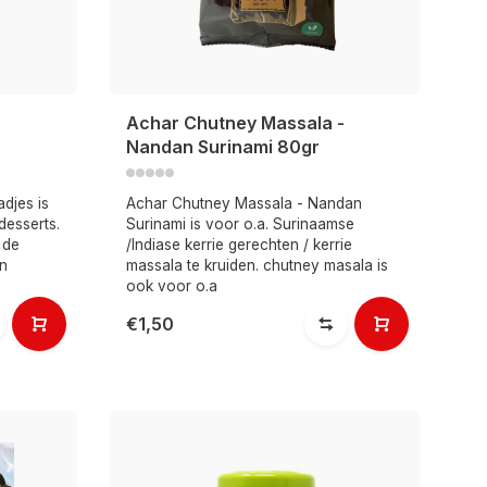
Achar Chutney Massala -
Nandan Surinami 80gr
adjes is
Achar Chutney Massala - Nandan
 desserts.
Surinami is voor o.a. Surinaamse
 de
/Indiase kerrie gerechten / kerrie
an
massala te kruiden. chutney masala is
ook voor o.a
€1,50