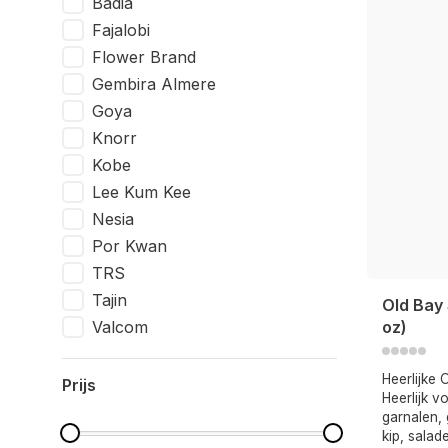
Badia
Fajalobi
Flower Brand
Gembira Almere
Goya
Knorr
Kobe
Lee Kum Kee
Nesia
Por Kwan
TRS
Tajin
Old Bay
Valcom
oz)
Heerlijke 
Prijs
Heerlijk v
garnalen, 
kip, salad