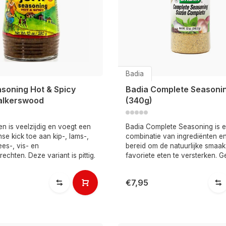
Badia
asoning Hot & Spicy
Badia Complete Seasonin
alkerswood
(340g)
en is veelzijdig en voegt een
Badia Complete Seasoning is 
e kick toe aan kip-, lams-,
combinatie van ingrediënten en
es-, vis- en
bereid om de natuurlijke smaa
echten. Deze variant is pittig.
favoriete eten te versterken. G
€7,95