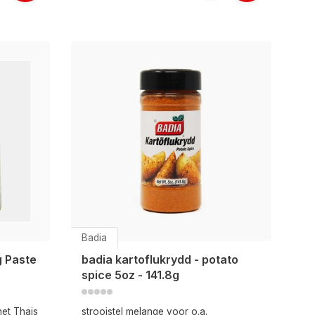
Badia
g Paste
badia kartoflukrydd - potato
spice 5oz - 141.8g
het Thais
strooistel melange voor o.a.