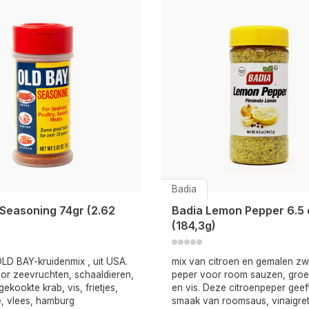
Badia
 Seasoning 74gr (2.62
Badia Lemon Pepper 6.5 
(184,3g)
OLD BAY-kruidenmix , uit USA.
mix van citroen en gemalen zw
oor zeevruchten, schaaldieren,
peper voor room sauzen, groen
gekookte krab, vis, frietjes,
en vis. Deze citroenpeper geef
e, vlees, hamburg
smaak van roomsaus, vinaigret