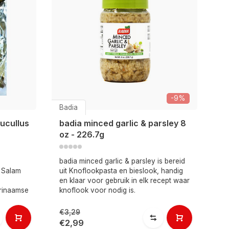
-9%
Badia
ucullus
badia minced garlic & parsley 8
oz - 226.7g
badia minced garlic & parsley is bereid
n Salam
uit Knoflookpasta en bieslook, handig
en klaar voor gebruik in elk recept waar
rinaamse
knoflook voor nodig is.
€3,29
€2,99