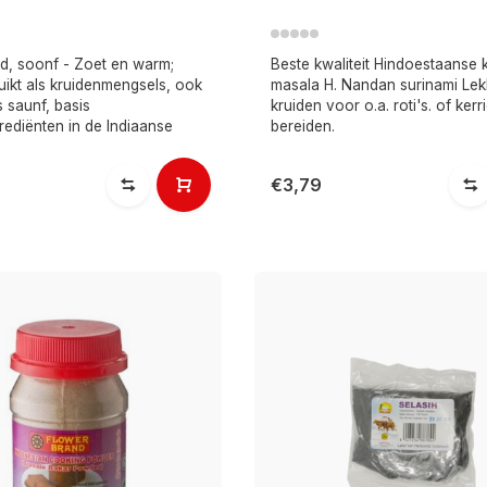
d, soonf - Zoet en warm;
Beste kwaliteit Hindoestaanse k
uikt als kruidenmengsels, ook
masala H. Nandan surinami Lekk
 saunf, basis
kruiden voor o.a. roti's. of kerri
rediënten in de Indiaanse
bereiden.
€3,79