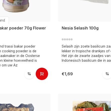
and
bakar poeder 70g Flower
Nesia Selasih 100g
nd trassi bakar poeder
Selasih zijn zoete basilicum za
n cooking powder is de
lekker in tropische drankjes of
maakmaker in de Oosterse
Het zijn de zwarte zaadjes van
n kleine hoeveelheid is
Indonesisch basilicum die in a
e om uw Az
€1,69