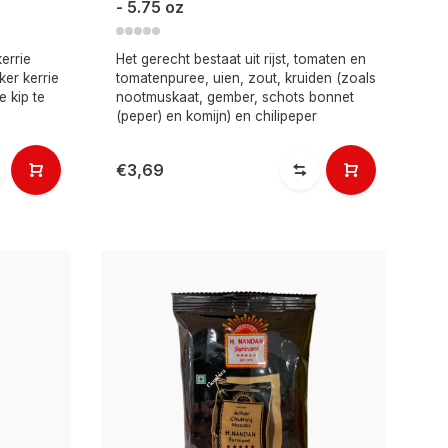
- 5.75 oz
errie
Het gerecht bestaat uit rijst, tomaten en
er kerrie
tomatenpuree, uien, zout, kruiden (zoals
e kip te
nootmuskaat, gember, schots bonnet
(peper) en komijn) en chilipeper
€3,69