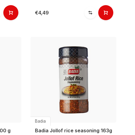
€4,49
Badia
300 g
Badia Jollof rice seasoning 163g