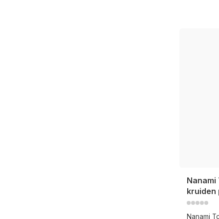
Nanami T
kruiden
Nanami To