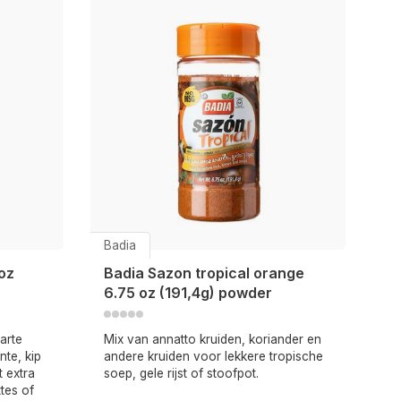
Badia
oz
Badia Sazon tropical orange
6.75 oz (191,4g) powder
arte
Mix van annatto kruiden, koriander en
te, kip
andere kruiden voor lekkere tropische
t extra
soep, gele rijst of stoofpot.
tes of