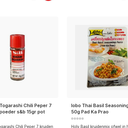
ogarashi Chili Peper 7
lobo Thai Basil Seasonin
 poeder s&b 15gr pot
50g Pad Ka Prao
garashi Chili Peper 7 kruiden
Holy Basil kruidenmix ofwel in 