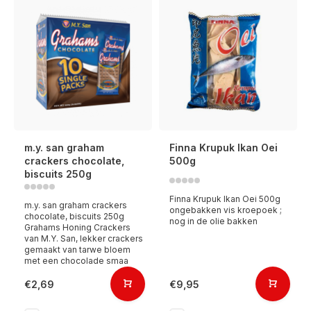
m.y. san graham
Finna Krupuk Ikan Oei
crackers chocolate,
500g
biscuits 250g
Finna Krupuk Ikan Oei 500g
m.y. san graham crackers
ongebakken vis kroepoek ;
chocolate, biscuits 250g
nog in de olie bakken
Grahams Honing Crackers
van M.Y. San, lekker crackers
gemaakt van tarwe bloem
met een chocolade smaa
€2,69
€9,95