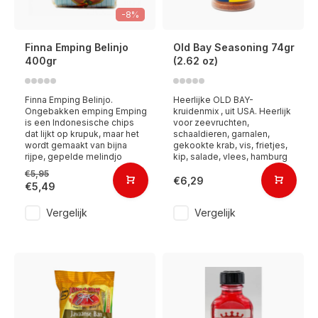
-8%
Finna Emping Belinjo
Old Bay Seasoning 74gr
400gr
(2.62 oz)
Finna Emping Belinjo.
Heerlijke OLD BAY-
Ongebakken emping Emping
kruidenmix , uit USA. Heerlijk
is een Indonesische chips
voor zeevruchten,
dat lijkt op krupuk, maar het
schaaldieren, garnalen,
wordt gemaakt van bijna
gekookte krab, vis, frietjes,
rijpe, gepelde melindjo
kip, salade, vlees, hamburg
€5,95
€6,29
€5,49
Vergelijk
Vergelijk