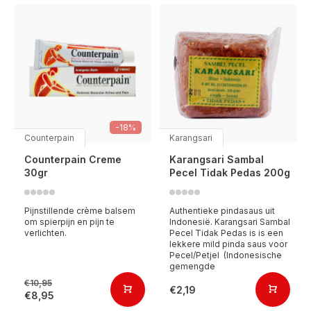
-18%
Counterpain
Karangsari
Counterpain Creme
Karangsari Sambal
30gr
Pecel Tidak Pedas 200g
Pijnstillende crème balsem
Authentieke pindasaus uit
om spierpijn en pijn te
Indonesië. Karangsari Sambal
verlichten.
Pecel Tidak Pedas is is een
lekkere mild pinda saus voor
Pecel/Petjel (Indonesische
gemengde
€10,95
€2,19
€8,95