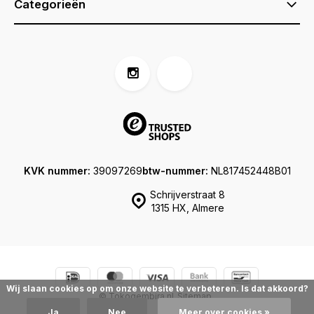
Categorieën
KVK nummer:
39097269
btw-nummer:
NL817452448B01
Schrijverstraat 8
1315 HX, Almere
Wij slaan cookies op om onze website te verbeteren. Is dat akkoord?
© Tokogembira.nl
Sitemap
Ja
Nee
Meer over cookies »