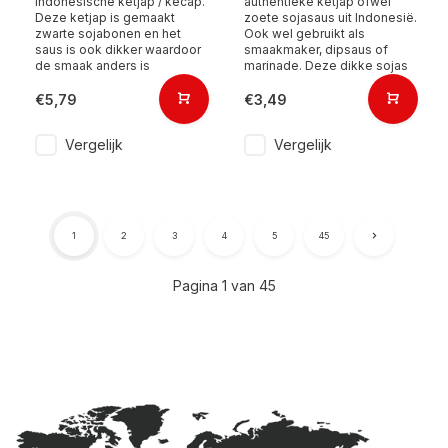
Indonesische ketjap / kecap.
authentieke ketjap ofwel
Deze ketjap is gemaakt
zoete sojasaus uit Indonesië.
zwarte sojabonen en het
Ook wel gebruikt als
saus is ook dikker waardoor
smaakmaker, dipsaus of
de smaak anders is
marinade. Deze dikke sojas
€5,79
€3,49
Vergelijk
Vergelijk
1
2
3
4
5
45
Pagina 1 van 45