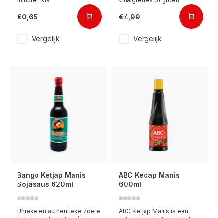
minuten kla
vinaigrettes of groen
€0,65
€4,99
Vergelijk
Vergelijk
Bango Ketjap Manis
ABC Kecap Manis
Sojasaus 620ml
600ml
Unieke en authentieke zoete
ABC Ketjap Manis is een