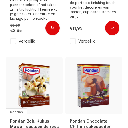
Morinaga zijn Japanse
de perfecte finishing touch
pannenkoeken of hotcakes
voor het decoreren van
zijn altijd luchtig. Hiermee kun
taarten, cup cakes, koekjes
je gemakkelijk heerlijke en
en ijs.
luchtige pannenkoeken
€3,69
€11,95
€2,95
Vergelijk
Vergelijk
Pondan
Pondan Bolu Kukus
Pondan Chocolate
Mawar, gestoomde roos
Chiffon cakepoeder