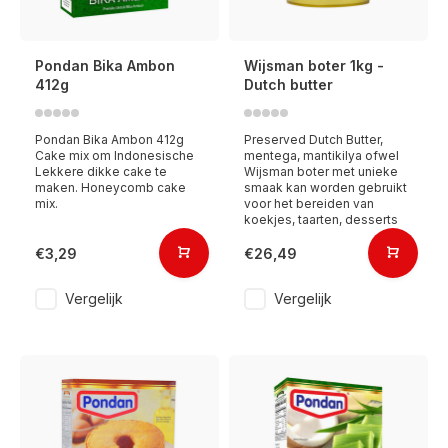
Pondan Bika Ambon
Wijsman boter 1kg -
412g
Dutch butter
Pondan Bika Ambon 412g
Preserved Dutch Butter,
Cake mix om Indonesische
mentega, mantikilya ofwel
Lekkere dikke cake te
Wijsman boter met unieke
maken. Honeycomb cake
smaak kan worden gebruikt
mix.
voor het bereiden van
koekjes, taarten, desserts
€3,29
€26,49
Vergelijk
Vergelijk