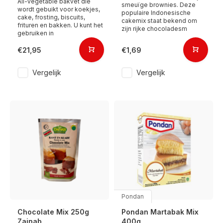
All-vegetable bakvet die
smeuïge brownies. Deze
wordt gebuikt voor koekjes,
populaire Indonesische
cake, frosting, biscuits,
cakemix staat bekend om
frituren en bakken. U kunt het
zijn rijke chocoladesm
gebruiken in
€21,95
€1,69
Vergelijk
Vergelijk
Pondan
Chocolate Mix 250g
Pondan Martabak Mix
Zainab
400g