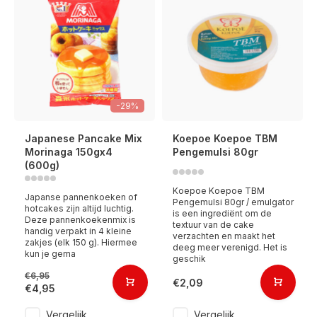
-29%
Japanese Pancake Mix
Koepoe Koepoe TBM
Morinaga 150gx4
Pengemulsi 80gr
(600g)
Koepoe Koepoe TBM
Japanse pannenkoeken of
Pengemulsi 80gr / emulgator
hotcakes zijn altijd luchtig.
is een ingrediënt om de
Deze pannenkoekenmix is ​​
textuur van de cake
handig verpakt in 4 kleine
verzachten en maakt het
zakjes (elk 150 g). Hiermee
deeg meer verenigd. Het is
kun je gema
geschik
€6,95
€2,09
€4,95
Vergelijk
Vergelijk