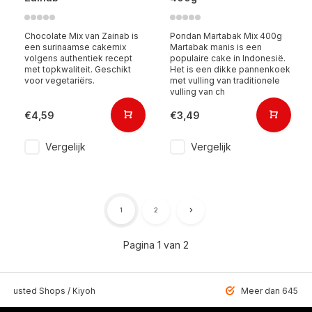
Chocolate Mix van Zainab is
Pondan Martabak Mix 400g
een surinaamse cakemix
Martabak manis is een
volgens authentiek recept
populaire cake in Indonesië.
met topkwaliteit. Geschikt
Het is een dikke pannenkoek
voor vegetariërs.
met vulling van traditionele
vulling van ch
€4,59
€3,49
Vergelijk
Vergelijk
1
2
Pagina 1 van 2
 Trusted Shops / Kiyoh
Meer dan 6459 u