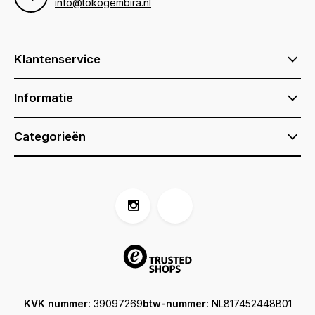
info@tokogembira.nl
Klantenservice
Informatie
Categorieën
KVK nummer:
39097269
btw-nummer:
NL817452448B01