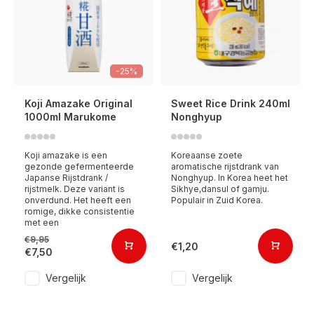
-25%
Koji Amazake Original
Sweet Rice Drink 240ml
1000ml Marukome
Nonghyup
Koji amazake is een
Koreaanse zoete
gezonde gefermenteerde
aromatische rijstdrank van
Japanse Rijstdrank /
Nonghyup. In Korea heet het
rijstmelk. Deze variant is
Sikhye,dansul of gamju.
onverdund. Het heeft een
Populair in Zuid Korea.
romige, dikke consistentie
met een
€9,95
€1,20
€7,50
Vergelijk
Vergelijk