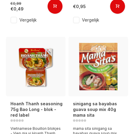
€0,99
€0,95
€0,49
Vergelijk
Vergelijk
Hoanh Thanh seasoning
sinigang sa bayabas
75g Bao Long - blok -
guava soup mix 40g
red label
mama sita
Vietnamese Bouillon blokjes
mama sita sinigang sa
- Vien gia vi Hoanh Thanh .
bayabas guava soup mix