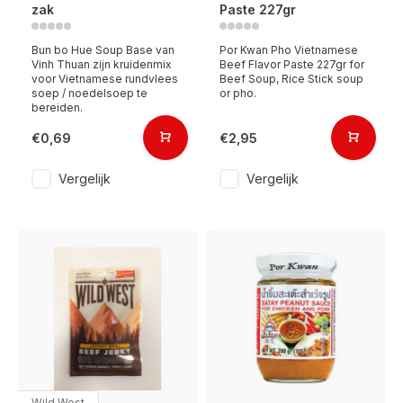
zak
Paste 227gr
Bun bo Hue Soup Base van
Por Kwan Pho Vietnamese
Vinh Thuan zijn kruidenmix
Beef Flavor Paste 227gr for
voor Vietnamese rundvlees
Beef Soup, Rice Stick soup
soep / noedelsoep te
or pho.
bereiden.
€0,69
€2,95
Vergelijk
Vergelijk
Wild West