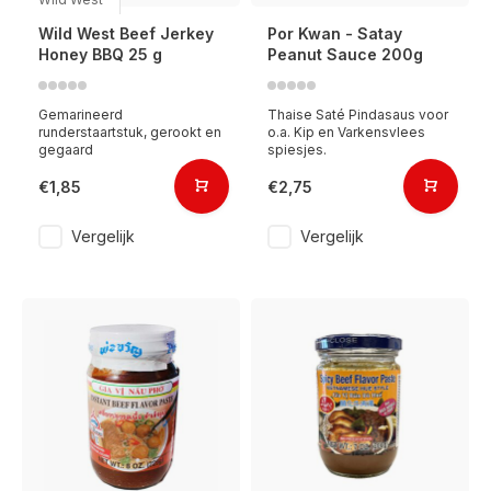
Wild West Beef Jerkey
Por Kwan - Satay
Honey BBQ 25 g
Peanut Sauce 200g
Gemarineerd
Thaise Saté Pindasaus voor
runderstaartstuk, gerookt en
o.a. Kip en Varkensvlees
gegaard
spiesjes.
€1,85
€2,75
Vergelijk
Vergelijk