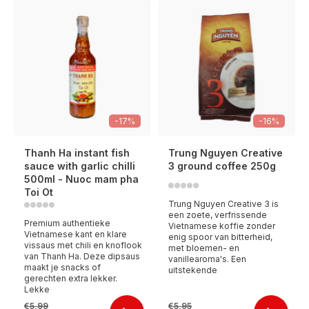
-17%
-16%
Thanh Ha instant fish
Trung Nguyen Creative
sauce with garlic chilli
3 ground coffee 250g
500ml - Nuoc mam pha
Toi Ot
Trung Nguyen Creative 3 is
een zoete, verfrissende
Premium authentieke
Vietnamese koffie zonder
Vietnamese kant en klare
enig spoor van bitterheid,
vissaus met chili en knoflook
met bloemen- en
van Thanh Ha. Deze dipsaus
vanillearoma's. Een
maakt je snacks of
uitstekende
gerechten extra lekker.
Lekke
€5,99
€5,95