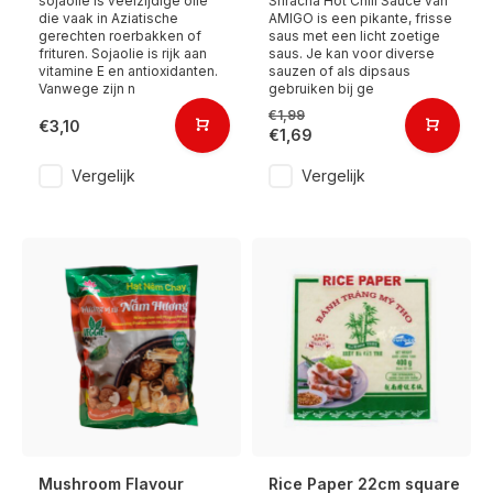
sojaolie is veelzijdige olie
Sriracha Hot Chili Sauce van
die vaak in Aziatische
AMIGO is een pikante, frisse
gerechten roerbakken of
saus met een licht zoetige
frituren. Sojaolie is rijk aan
saus. Je kan voor diverse
vitamine E en antioxidanten.
sauzen of als dipsaus
Vanwege zijn n
gebruiken bij ge
€1,99
€3,10
€1,69
Vergelijk
Vergelijk
Mushroom Flavour
Rice Paper 22cm square