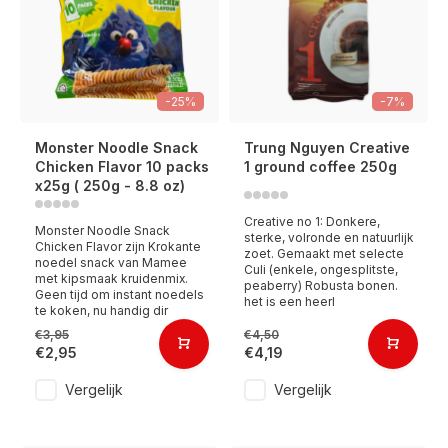
-25%
-7%
Monster Noodle Snack
Trung Nguyen Creative
Chicken Flavor 10 packs
1 ground coffee 250g
x25g ( 250g - 8.8 oz)
Creative no 1: Donkere,
Monster Noodle Snack
sterke, volronde en natuurlijk
Chicken Flavor zijn Krokante
zoet. Gemaakt met selecte
noedel snack van Mamee
Culi (enkele, ongesplitste,
met kipsmaak kruidenmix.
peaberry) Robusta bonen.
Geen tijd om instant noedels
het is een heerl
te koken, nu handig dir
€3,95
€4,50
€2,95
€4,19
Vergelijk
Vergelijk