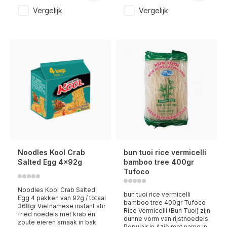
Vergelijk
Vergelijk
Noodles Kool Crab
bun tuoi rice vermicelli
Salted Egg 4x92g
bamboo tree 400gr
Tufoco
Noodles Kool Crab Salted
bun tuoi rice vermicelli
Egg 4 pakken van 92g / totaal
bamboo tree 400gr Tufoco
368gr Vietnamese instant stir
Rice Vermicelli (Bun Tuoi) zijn
fried noedels met krab en
dunne vorm van rijstnoedels.
zoute eieren smaak in bak.
Populair in Azië met name in