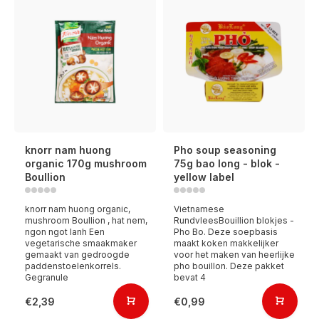
knorr nam huong
Pho soup seasoning
organic 170g mushroom
75g bao long - blok -
Boullion
yellow label
knorr nam huong organic,
Vietnamese
mushroom Boullion , hat nem,
RundvleesBouillion blokjes -
ngon ngot lanh Een
Pho Bo. Deze soepbasis
vegetarische smaakmaker
maakt koken makkelijker
gemaakt van gedroogde
voor het maken van heerlijke
paddenstoelenkorrels.
pho bouillon. Deze pakket
Gegranule
bevat 4
€2,39
€0,99