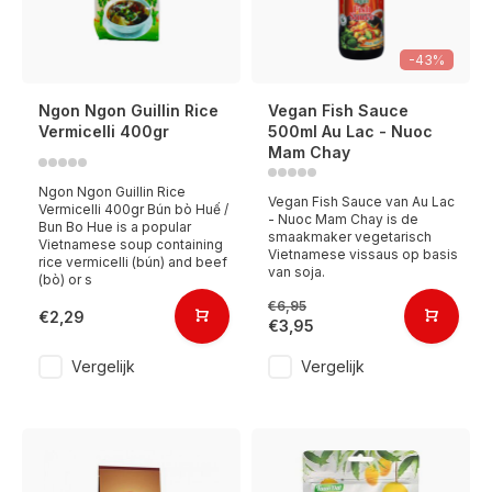
-43%
Ngon Ngon Guillin Rice
Vegan Fish Sauce
Vermicelli 400gr
500ml Au Lac - Nuoc
Mam Chay
Ngon Ngon Guillin Rice
Vegan Fish Sauce van Au Lac
Vermicelli 400gr Bún bò Huế /
- Nuoc Mam Chay is de
Bun Bo Hue is a popular
smaakmaker vegetarisch
Vietnamese soup containing
Vietnamese vissaus op basis
rice vermicelli (bún) and beef
van soja.
(bò) or s
€6,95
€2,29
€3,95
Vergelijk
Vergelijk