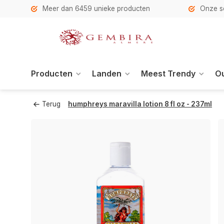
h
Meer dan 6459 unieke producten
Onze se
Producten
Landen
Meest Trendy
Ou
Terug
humphreys maravilla lotion 8 fl oz - 237ml