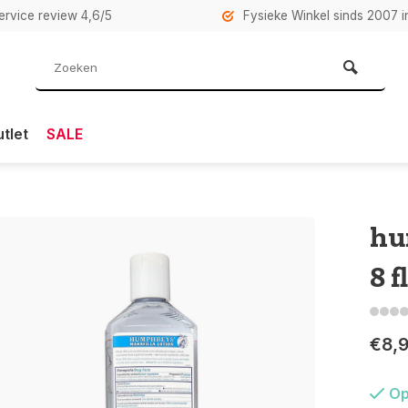
rvice review 4,6/5
Fysieke Winkel sinds 2007 i
tlet
SALE
hu
8 f
€8,
Op