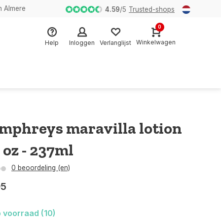
n Almere
4.59
/
5
Trusted-shops
0
Winkelwagen
Help
Inloggen
Verlanglijst
mphreys maravilla lotion
l oz - 237ml
0 beoordeling (en)
95
 voorraad (10)