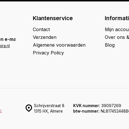
Klantenservice
Informat
Contact
Mijn accou
Verzenden
Over ons 
n e-mail
Algemene voorwaarden
Blog
ra.nl
Privacy Policy
Schrijverstraat 8
KVK nummer:
39097269
1315 HX, Almere
btw-nummer:
NL817452448B