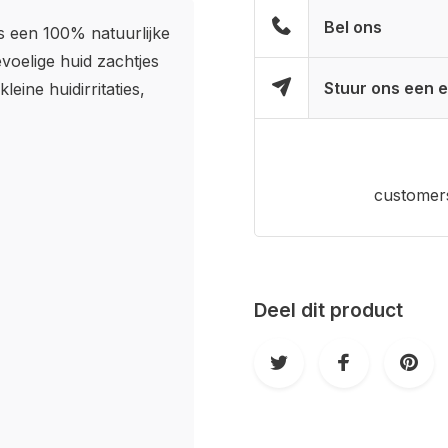
Bel ons
is een 100% natuurlijke
voelige huid zachtjes
Stuur ons een e
leine huidirritaties,
customers
Deel dit product