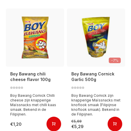
-7%
Boy Bawang chili
Boy Bawang Cornick
cheese flavor 100g
Garlic 500g
Boy Bawang Cornick Chilli
Boy Bawang Cornick zijn
cheese zijn knapperige
knapperige Maïssnacks met
Maïssnacks met chilli kaas
knoflook smaak (Filipijnse
smaak. Bekend in de
knoflook smaak). Bekend in
Filipijnen.
de Filipijnen.
€5,69
€1,20
€5,29