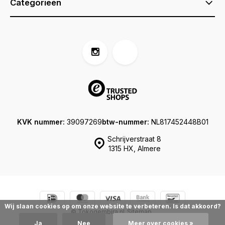
Categorieën
KVK nummer:
39097269
btw-nummer:
NL817452448B01
Schrijverstraat 8
1315 HX, Almere
Wij slaan cookies op om onze website te verbeteren. Is dat akkoord?
© Tokogembira.nl
Sitemap
Ja
Nee
Meer over cookies »