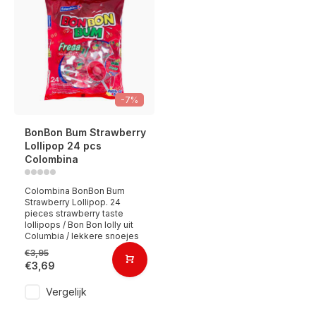
-7%
BonBon Bum Strawberry
Lollipop 24 pcs
Colombina
Colombina BonBon Bum
Strawberry Lollipop. 24
pieces strawberry taste
lollipops / Bon Bon lolly uit
Columbia / lekkere snoejes
€3,95
€3,69
Vergelijk