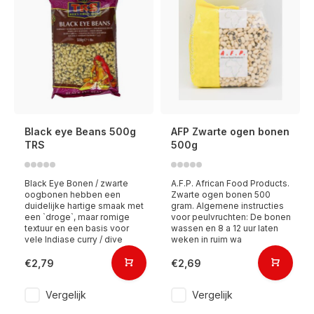
Black eye Beans 500g
AFP Zwarte ogen bonen
TRS
500g
Black Eye Bonen / zwarte
A.F.P. African Food Products.
oogbonen hebben een
Zwarte ogen bonen 500
duidelijke hartige smaak met
gram. Algemene instructies
een `droge`, maar romige
voor peulvruchten: De bonen
textuur en een basis voor
wassen en 8 a 12 uur laten
vele Indiase curry / dive
weken in ruim wa
€2,79
€2,69
Vergelijk
Vergelijk