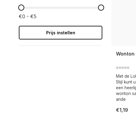
€0 - €5
Prijs instellen
Wonton 
Met de L
Stijl kunt
een heerli
wonton sa
ande
€1,19