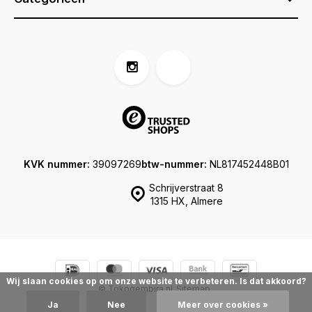
KVK nummer:
39097269
btw-nummer:
NL817452448B01
Schrijverstraat 8
1315 HX, Almere
Wij slaan cookies op om onze website te verbeteren. Is dat akkoord?
© Tokogembira.nl
Sitemap
Ja
Nee
Meer over cookies »