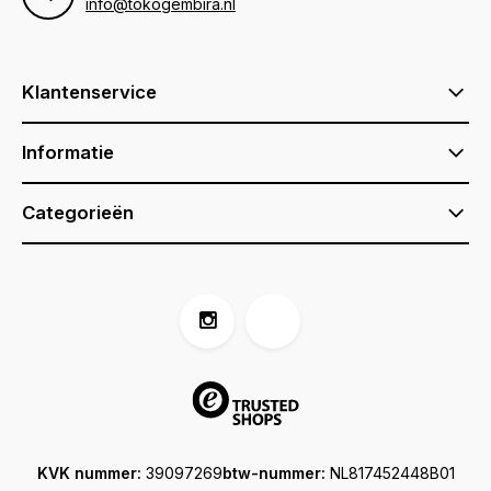
info@tokogembira.nl
Klantenservice
Informatie
Categorieën
KVK nummer:
39097269
btw-nummer:
NL817452448B01