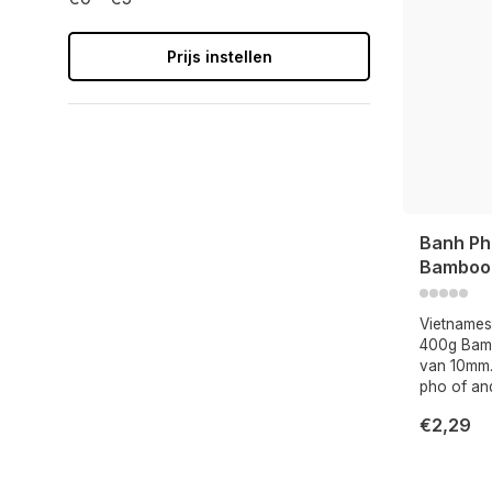
Prijs instellen
Banh Ph
Bamboo
Vietnames
400g Bamb
van 10mm. 
pho of and
€2,29