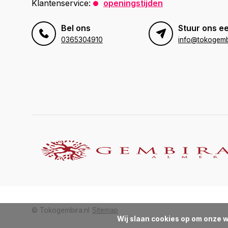
Klantenservice:
openingstijden
Bel ons
Stuur ons ee
0365304910
info@tokogembi
© Tokogembira.nl
Sitemap
Wij slaan cookies op om onze w