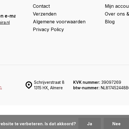
Contact
Mijn accou
Verzenden
Over ons 
n e-mail
Algemene voorwaarden
Blog
ra.nl
Privacy Policy
Schrijverstraat 8
KVK nummer:
39097269
1315 HX, Almere
btw-nummer:
NL817452448B
ebsite te verbeteren. Is dat akkoord?
Ja
Nee