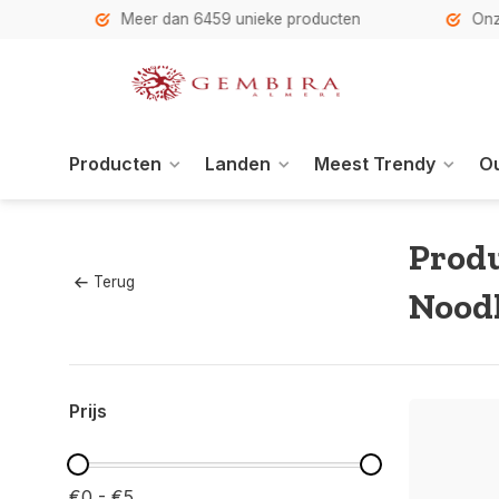
h
Meer dan 6459 unieke producten
Onze se
Producten
Landen
Meest Trendy
Ou
Produ
Terug
Noodl
Prijs
€0 - €5