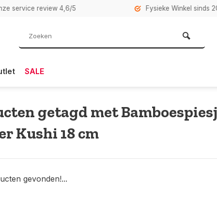
rvice review 4,6/5
Fysieke Winkel sinds 2007 i
tlet
SALE
cten getagd met Bamboespiesj
r Kushi 18 cm
ucten gevonden!...