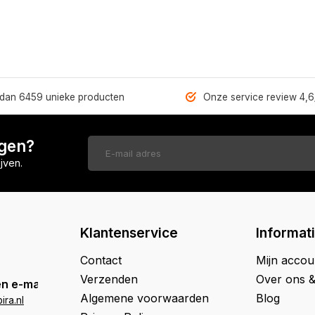
dan 6459 unieke producten
Onze service review 4,6
ngen?
jven.
Klantenservice
Informat
Contact
Mijn accou
Verzenden
Over ons 
n e-mail
Algemene voorwaarden
Blog
ra.nl