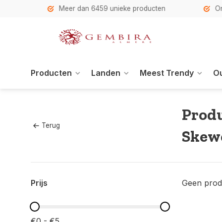
h
Meer dan 6459 unieke producten
Onze se
Producten
Landen
Meest Trendy
Ou
Produ
Terug
Skewe
Prijs
Geen prod
€0 - €5