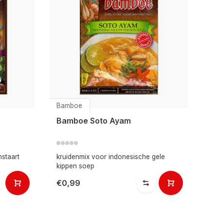
Bamboe
Bamboe Soto Ayam
nstaart
kruidenmix voor indonesische gele
kippen soep
€0,99