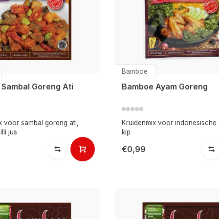
Bamboe
Sambal Goreng Ati
Bamboe Ayam Goreng
x voor sambal goreng ati,
Kruidenmix voor indonesische
lli jus
kip
€0,99