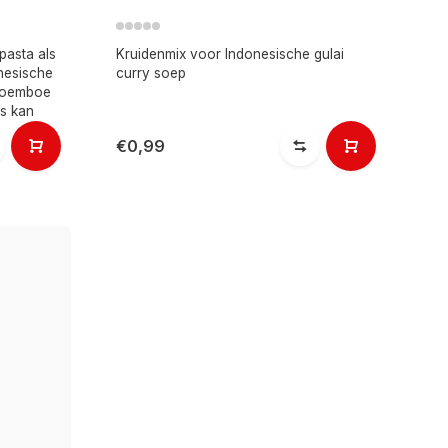
pasta als
Kruidenmix voor Indonesische gulai
onesische
curry soep
boemboe
is kan
€0,99