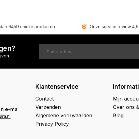
dan 6459 unieke producten
Onze service review 4,6
ngen?
jven.
Klantenservice
Informat
Contact
Mijn accou
Verzenden
Over ons 
n e-mail
Algemene voorwaarden
Blog
ra.nl
Privacy Policy