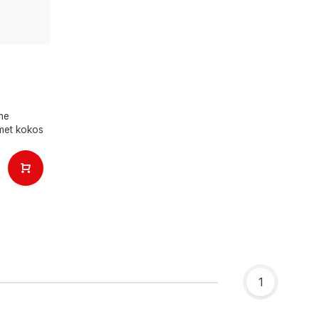
he
met kokos
1