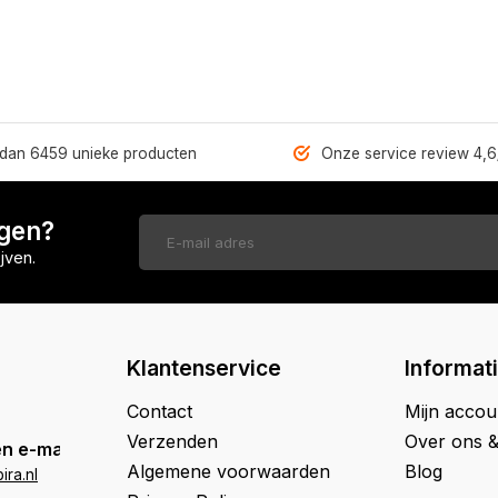
dan 6459 unieke producten
Onze service review 4,6
ngen?
jven.
Klantenservice
Informat
Contact
Mijn accou
Verzenden
Over ons 
n e-mail
Algemene voorwaarden
Blog
ra.nl