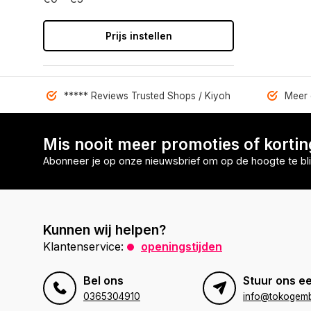
Prijs instellen
***** Reviews Trusted Shops / Kiyoh
Meer 
Mis nooit meer promoties of korti
Abonneer je op onze nieuwsbrief om op de hoogte te bli
Kunnen wij helpen?
Klantenservice:
openingstijden
Bel ons
Stuur ons ee
0365304910
info@tokogembi