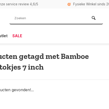
rvice review 4,6/5
Fysieke Winkel sinds 2007 i
tlet
SALE
ucten getagd met Bamboe
tokjes 7 inch
ucten gevonden!...