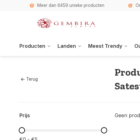
h
Meer dan 6459 unieke producten
Onze se
Producten
Landen
Meest Trendy
Ou
Prod
Terug
Sates
Prijs
Geen prod
€0 - €5