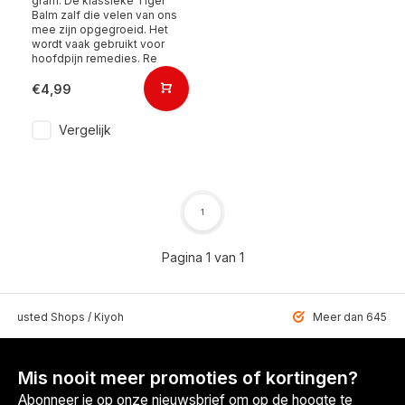
gram. De klassieke Tiger
Balm zalf die velen van ons
mee zijn opgegroeid. Het
wordt vaak gebruikt voor
hoofdpijn remedies. Re
€4,99
Vergelijk
1
Pagina 1 van 1
 Trusted Shops / Kiyoh
Meer dan 6459 u
Mis nooit meer promoties of kortingen?
Abonneer je op onze nieuwsbrief om op de hoogte te