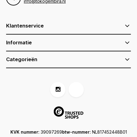
info@tokogembira.nl
Klantenservice
Informatie
Categorieën
KVK nummer:
39097269
btw-nummer:
NL817452448B01