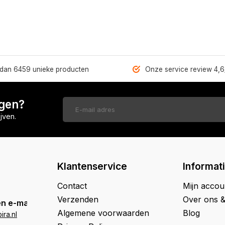
dan 6459 unieke producten
Onze service review 4,6
ngen?
jven.
Klantenservice
Informat
Contact
Mijn accou
Verzenden
Over ons 
n e-mail
Algemene voorwaarden
Blog
ra.nl