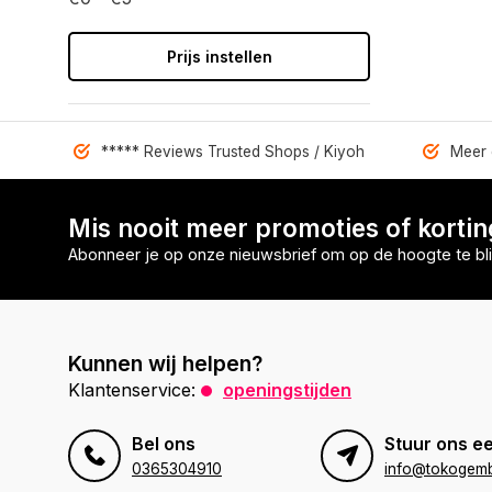
Prijs instellen
***** Reviews Trusted Shops / Kiyoh
Meer 
Mis nooit meer promoties of korti
Abonneer je op onze nieuwsbrief om op de hoogte te bli
Kunnen wij helpen?
Klantenservice:
openingstijden
Bel ons
Stuur ons ee
0365304910
info@tokogembi