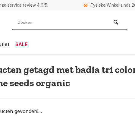
rvice review 4,6/5
Fysieke Winkel sinds 2007 i
tlet
SALE
cten getagd met badia tri colo
e seeds organic
ucten gevonden!...