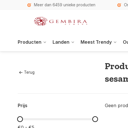
h
Meer dan 6459 unieke producten
Onze se
Producten
Landen
Meest Trendy
Ou
Produ
Terug
sesam
Prijs
Geen prod
€0 - €5