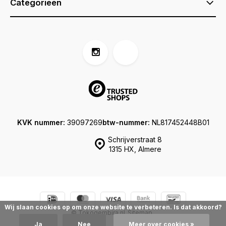
Categorieën
KVK nummer:
39097269
btw-nummer:
NL817452448B01
Schrijverstraat 8
1315 HX, Almere
Wij slaan cookies op om onze website te verbeteren. Is dat akkoord?
© Tokogembira.nl
Sitemap
Ja
Nee
Meer over cookies »