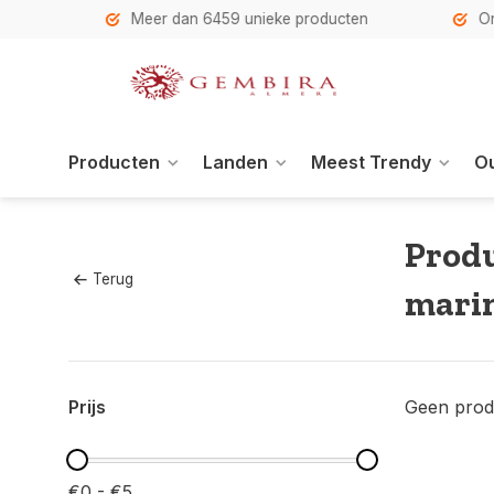
h
Meer dan 6459 unieke producten
Onze se
Producten
Landen
Meest Trendy
Ou
Produ
Terug
mari
Prijs
Geen prod
€0 - €5