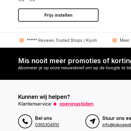
Prijs instellen
***** Reviews Trusted Shops / Kiyoh
Meer 
Mis nooit meer promoties of korti
Abonneer je op onze nieuwsbrief om op de hoogte te bli
Kunnen wij helpen?
Klantenservice:
openingstijden
Bel ons
Stuur ons ee
0365304910
info@tokogembi