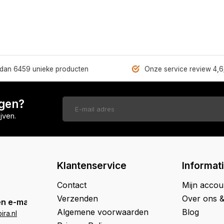
dan 6459 unieke producten
Onze service review 4,6
ngen?
jven.
Klantenservice
Informat
Contact
Mijn accou
Verzenden
Over ons 
n e-mail
Algemene voorwaarden
Blog
ra.nl