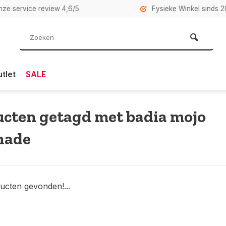
rvice review 4,6/5
Fysieke Winkel sinds 2007 i
tlet
SALE
cten getagd met badia mojo
nade
ucten gevonden!...