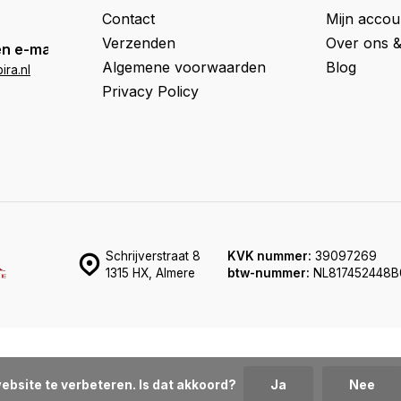
Contact
Mijn accou
Verzenden
Over ons 
n e-mail
Algemene voorwaarden
Blog
ra.nl
Privacy Policy
Schrijverstraat 8
KVK nummer:
39097269
1315 HX, Almere
btw-nummer:
NL817452448B
ebsite te verbeteren. Is dat akkoord?
Ja
Nee