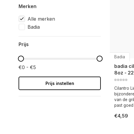
Merken
Alle merken
Badia
Prijs
Badia
badia ci
€0 - €5
8oz - 2
Prijs instellen
Cilantro L
bijzondere
van de gri
past goed 
€4,59