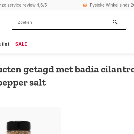
rvice review 4,6/5
Fysieke Winkel sinds 2007 i
tlet
SALE
cten getagd met badia cilantr
pepper salt