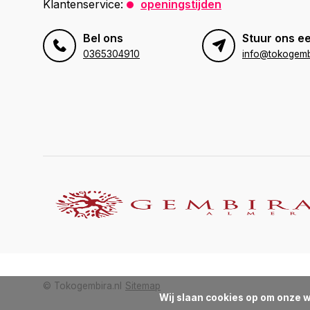
Klantenservice:
openingstijden
Bel ons
Stuur ons ee
0365304910
info@tokogembi
© Tokogembira.nl
Sitemap
Wij slaan cookies op om onze w