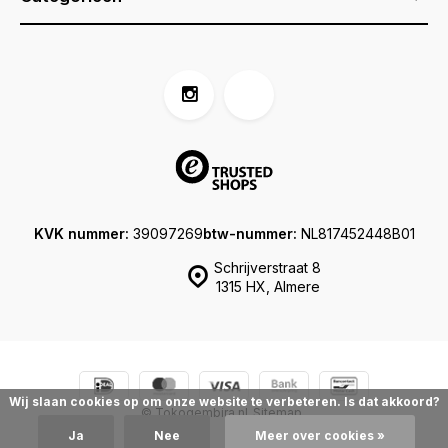
KVK nummer:
39097269
btw-nummer:
NL817452448B01
Schrijverstraat 8
1315 HX, Almere
Wij slaan cookies op om onze website te verbeteren. Is dat akkoord?
© Tokogembira.nl
Sitemap
Ja
Nee
Meer over cookies »