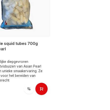
le squid tubes 700g
arl
lijke diepgevroren
tvisbuizen van Asian Pearl
n unieke smaakervaring. Ze
l voor het bereiden van
erecht