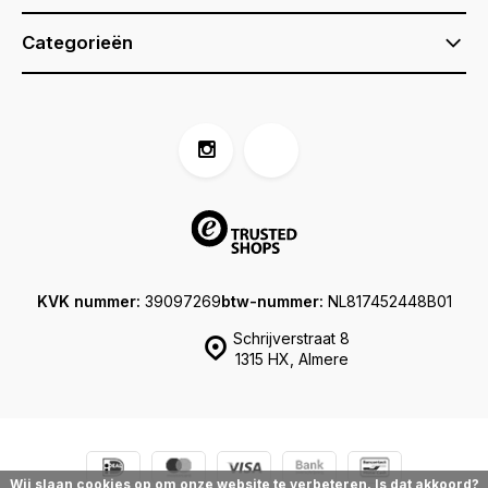
Categorieën
KVK nummer:
39097269
btw-nummer:
NL817452448B01
Schrijverstraat 8
1315 HX, Almere
Wij slaan cookies op om onze website te verbeteren. Is dat akkoord?