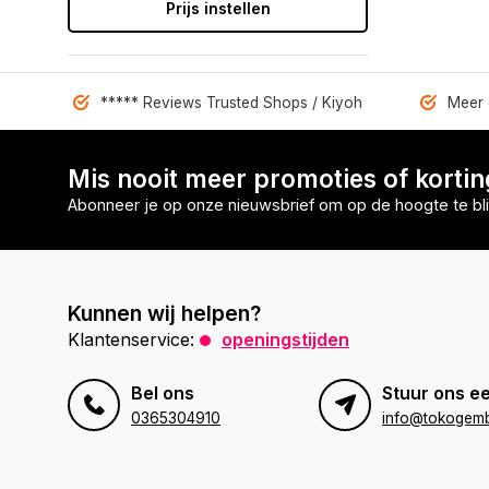
Prijs instellen
***** Reviews Trusted Shops / Kiyoh
Meer 
Mis nooit meer promoties of korti
Abonneer je op onze nieuwsbrief om op de hoogte te bli
Kunnen wij helpen?
Klantenservice:
openingstijden
Bel ons
Stuur ons ee
0365304910
info@tokogembi