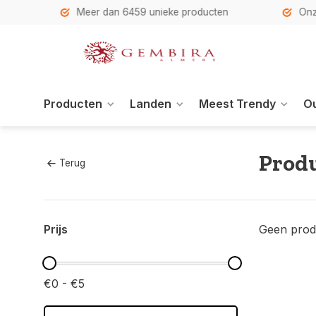
h
Meer dan 6459 unieke producten
Onze se
Producten
Landen
Meest Trendy
Ou
Produ
Terug
Prijs
Geen prod
€0 - €5