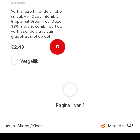
Verfris jezelf met de unieke
smaak van Ocean Bomb's
Grapefruit Green Tea. Deze
330ml drank combineert de
verfrissende citrus van
grapefruit met de del
€2,49
Vergelijk
1
Pagina 1 van 1
 Trusted Shops / Kiyoh
Meer dan 6459 u