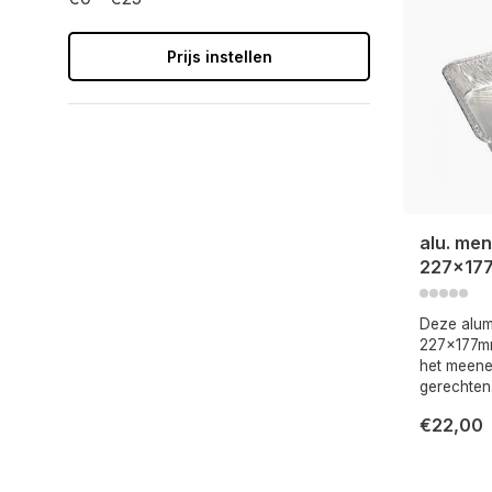
Prijs instellen
alu. me
227x177
Deze alum
227x177mm
het meen
gerechten
€22,00