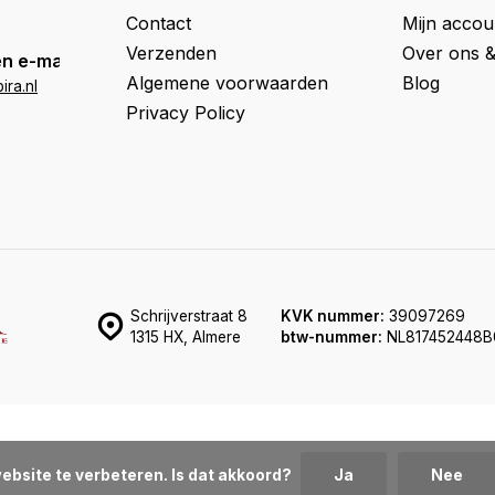
Contact
Mijn accou
Verzenden
Over ons 
n e-mail
Algemene voorwaarden
Blog
ra.nl
Privacy Policy
Schrijverstraat 8
KVK nummer:
39097269
1315 HX, Almere
btw-nummer:
NL817452448B
ebsite te verbeteren. Is dat akkoord?
Ja
Nee