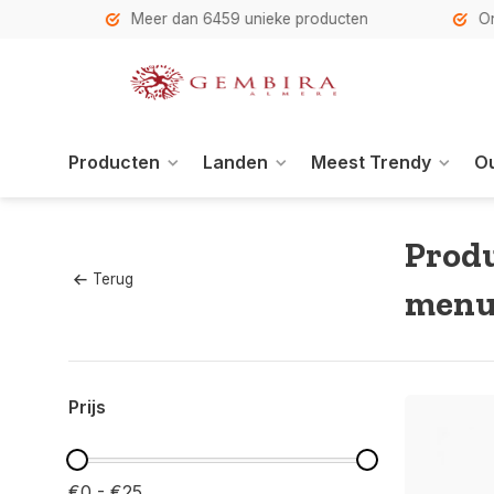
h
Meer dan 6459 unieke producten
Onze se
Producten
Landen
Meest Trendy
Ou
Prod
Terug
menu
Prijs
€0 - €25