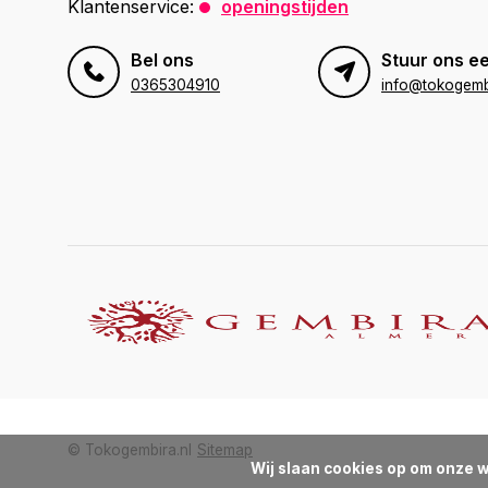
Klantenservice:
openingstijden
Bel ons
Stuur ons ee
0365304910
info@tokogembi
© Tokogembira.nl
Sitemap
Wij slaan cookies op om onze w