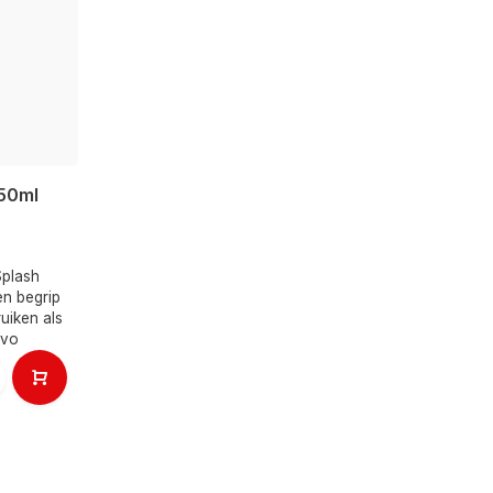
250ml
Splash
en begrip
uiken als
 vo