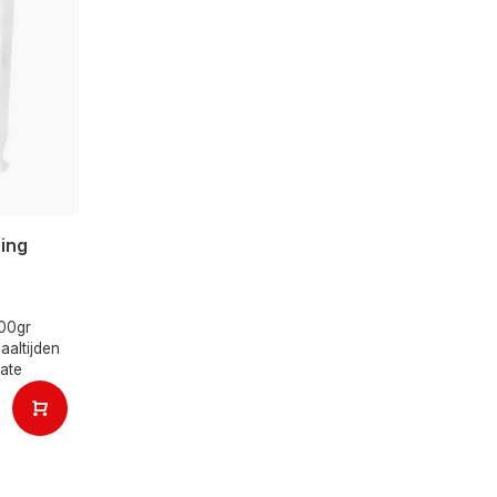
ing
00gr
aaltijden
ate