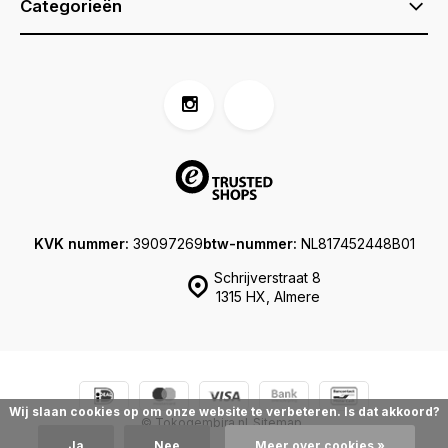
Categorieën
KVK nummer:
39097269
btw-nummer:
NL817452448B01
Schrijverstraat 8
1315 HX, Almere
Wij slaan cookies op om onze website te verbeteren. Is dat akkoord?
© Tokogembira.nl
Sitemap
Ja
Nee
Meer over cookies »