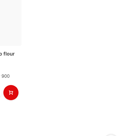
 flour
r 900