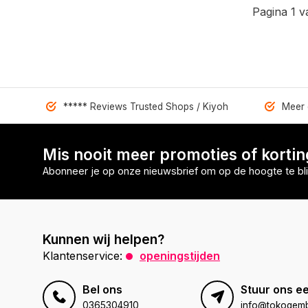
Pagina 1 v
***** Reviews Trusted Shops / Kiyoh
Meer 
Mis nooit meer promoties of korti
Abonneer je op onze nieuwsbrief om op de hoogte te bli
Kunnen wij helpen?
Klantenservice:
openingstijden
Bel ons
Stuur ons ee
0365304910
info@tokogembi