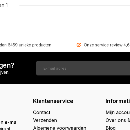
an 1
dan 6459 unieke producten
Onze service review 4,6
ngen?
jven.
Klantenservice
Informat
Contact
Mijn accou
Verzenden
Over ons 
n e-mail
Algemene voorwaarden
Blog
ra.nl