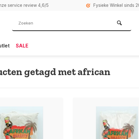
rvice review 4,6/5
Fysieke Winkel sinds 2007 i
tlet
SALE
cten getagd met african