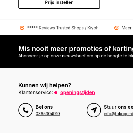
Prijs instellen
***** Reviews Trusted Shops / Kiyoh
Meer 
Mis nooit meer promoties of korti
Abonneer je op onze nieuwsbrief om op de hoogte te bli
Kunnen wij helpen?
Klantenservice:
openingstijden
Bel ons
Stuur ons ee
0365304910
info@tokogembi