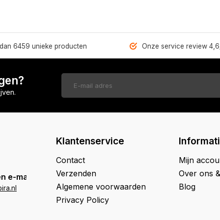
dan 6459 unieke producten
Onze service review 4,6
ngen?
jven.
Klantenservice
Informat
Contact
Mijn accou
Verzenden
Over ons 
n e-mail
Algemene voorwaarden
Blog
ra.nl
Privacy Policy