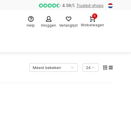
Fysieke Winkel sinds 2007 in Almere
4.59
/
5
Trusted-shops
0
Winkelwagen
Help
Inloggen
Verlanglijst