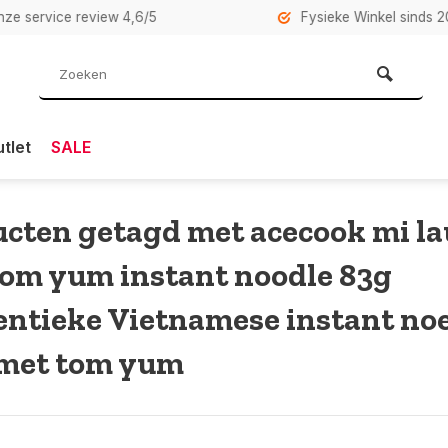
rvice review 4,6/5
Fysieke Winkel sinds 2007 i
tlet
SALE
cten getagd met acecook mi la
tom yum instant noodle 83g
ntieke Vietnamese instant no
 met tom yum