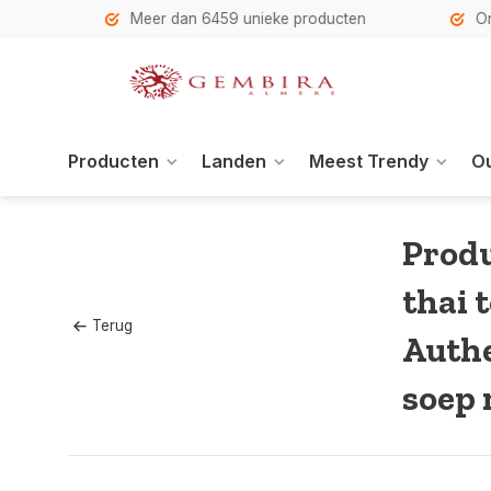
h
Meer dan 6459 unieke producten
Onze se
Producten
Landen
Meest Trendy
Ou
Produ
thai 
Terug
Authe
soep