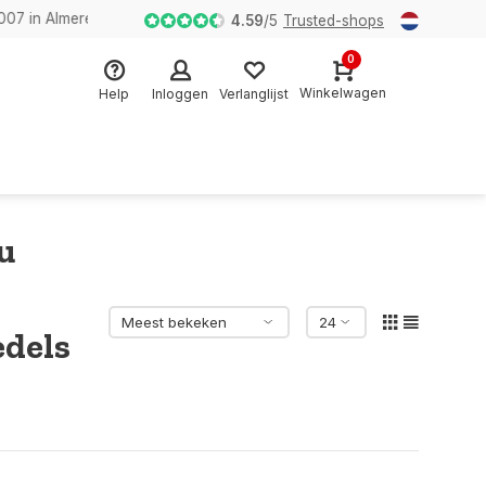
n Almere
4.59
/
5
Trusted-shops
0
Winkelwagen
Help
Inloggen
Verlanglijst
u
edels