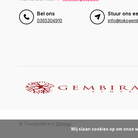
Bel ons
Stuur ons ee
0365304910
info@tokogembi
© Tokogembira.nl
Sitemap
Wij slaan cookies op om onze w