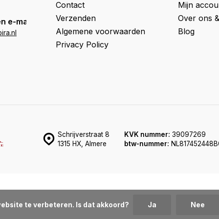
Contact
Mijn accou
Verzenden
Over ons 
n e-mail
Algemene voorwaarden
Blog
ra.nl
Privacy Policy
Schrijverstraat 8
KVK nummer:
39097269
1315 HX, Almere
btw-nummer:
NL817452448B
ebsite te verbeteren. Is dat akkoord?
Ja
Nee