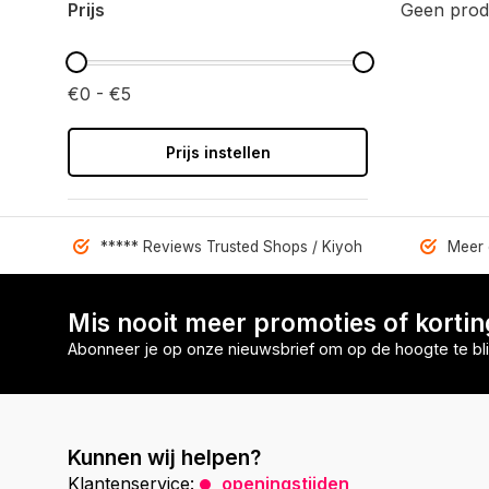
Prijs
Geen prod
€0 - €5
Prijs instellen
***** Reviews Trusted Shops / Kiyoh
Meer 
Mis nooit meer promoties of korti
Abonneer je op onze nieuwsbrief om op de hoogte te bli
Kunnen wij helpen?
Klantenservice:
openingstijden