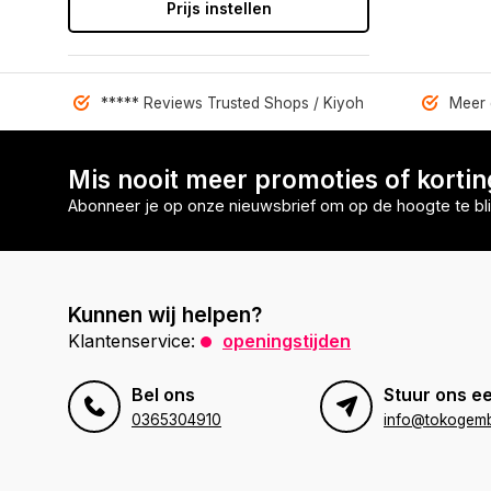
Prijs instellen
***** Reviews Trusted Shops / Kiyoh
Meer 
Mis nooit meer promoties of korti
Abonneer je op onze nieuwsbrief om op de hoogte te bli
Kunnen wij helpen?
Klantenservice:
openingstijden
Bel ons
Stuur ons ee
0365304910
info@tokogembi