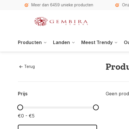
h
Meer dan 6459 unieke producten
Onze se
Producten
Landen
Meest Trendy
Ou
Produ
Terug
Prijs
Geen prod
€0 - €5