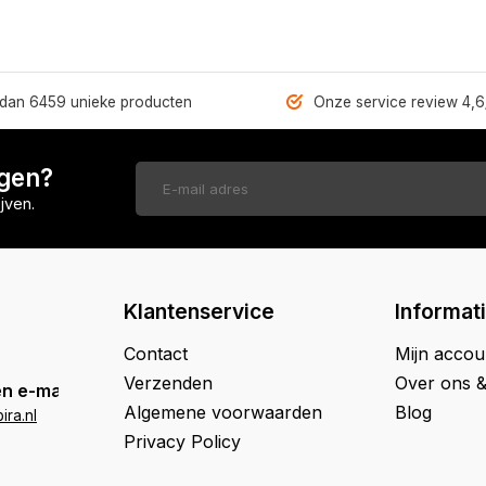
dan 6459 unieke producten
Onze service review 4,6
ngen?
jven.
Klantenservice
Informat
Contact
Mijn accou
Verzenden
Over ons 
n e-mail
Algemene voorwaarden
Blog
ra.nl
Privacy Policy