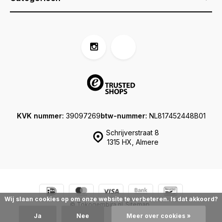
KVK nummer:
39097269
btw-nummer:
NL817452448B01
Schrijverstraat 8
1315 HX, Almere
Wij slaan cookies op om onze website te verbeteren. Is dat akkoord?
© Tokogembira.nl
Sitemap
Ja
Nee
Meer over cookies »