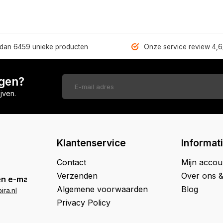
dan 6459 unieke producten
Onze service review 4,6
ngen?
jven.
Klantenservice
Informat
Contact
Mijn accou
Verzenden
Over ons 
n e-mail
Algemene voorwaarden
Blog
ra.nl
Privacy Policy