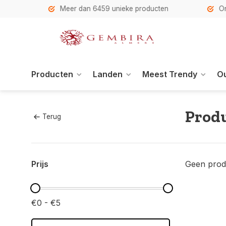
h
Meer dan 6459 unieke producten
Onze se
Producten
Landen
Meest Trendy
Ou
Produ
Terug
Prijs
Geen prod
€0 - €5