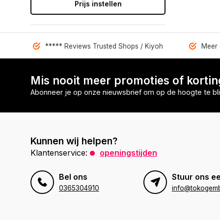
Prijs instellen
***** Reviews Trusted Shops / Kiyoh
Meer 
Mis nooit meer promoties of korti
Abonneer je op onze nieuwsbrief om op de hoogte te bli
Kunnen wij helpen?
Klantenservice:
openingstijden
Bel ons
Stuur ons ee
0365304910
info@tokogembi