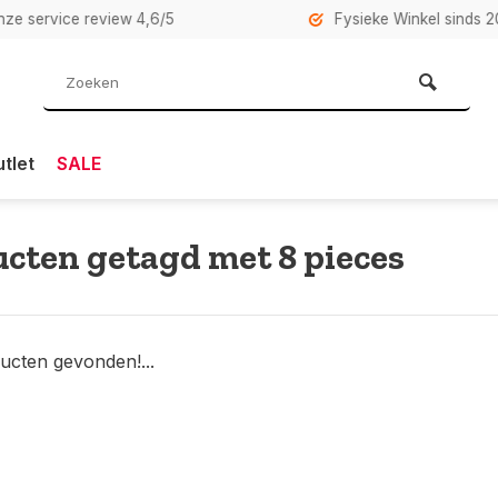
rvice review 4,6/5
Fysieke Winkel sinds 2007 i
tlet
SALE
cten getagd met 8 pieces
ucten gevonden!...