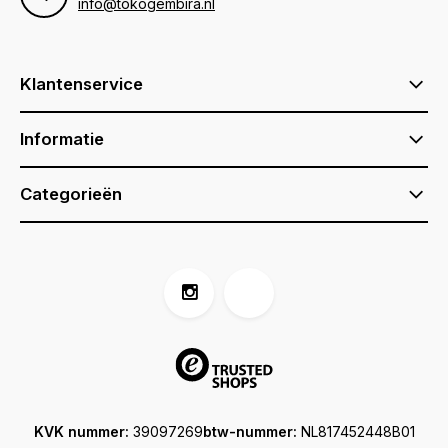
info@tokogembira.nl
Klantenservice
Informatie
Categorieën
KVK nummer:
39097269
btw-nummer:
NL817452448B01