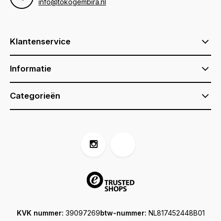
info@tokogembira.nl
Klantenservice
Informatie
Categorieën
KVK nummer:
39097269
btw-nummer:
NL817452448B01