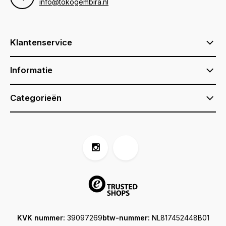
info@tokogembira.nl
Klantenservice
Informatie
Categorieën
KVK nummer:
39097269
btw-nummer:
NL817452448B01