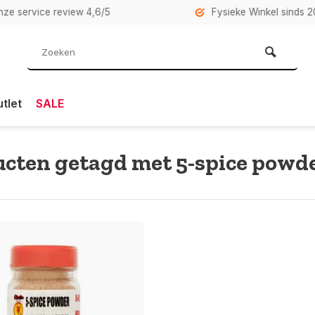
rvice review 4,6/5
Fysieke Winkel sinds 2007 i
tlet
SALE
cten getagd met 5-spice powd