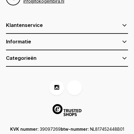
info@tokogembira.nl
Klantenservice
Informatie
Categorieën
KVK nummer:
39097269
btw-nummer:
NL817452448B01