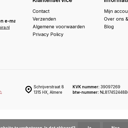
Klantenservice
Informat
Contact
Mijn accou
Verzenden
Over ons 
n e-mail
Algemene voorwaarden
Blog
ra.nl
Privacy Policy
Schrijverstraat 8
KVK nummer:
39097269
1315 HX, Almere
btw-nummer:
NL817452448B