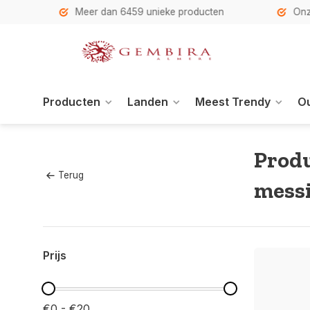
h
Meer dan 6459 unieke producten
Onze se
Producten
Landen
Meest Trendy
Ou
Produ
Terug
messi
Prijs
€0 - €20