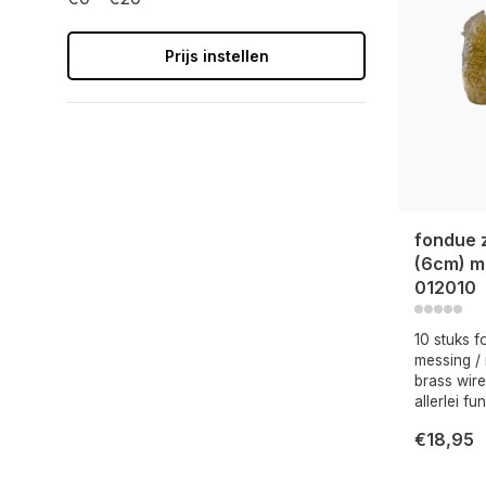
Prijs instellen
fondue z
(6cm) me
012010
10 stuks f
messing /
brass wir
allerlei f
€18,95