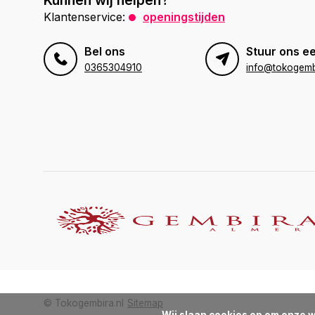
Kunnen wij helpen?
Klantenservice:
openingstijden
Bel ons
Stuur ons ee
0365304910
info@tokogembi
© Tokogembira.nl
Sitemap