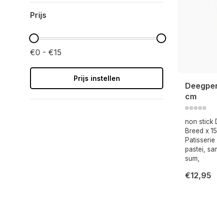
Prijs
€0 - €15
Prijs instellen
Deegper
cm
non stick
Breed x 1
Patisserie
pastei, s
sum,
€12,95