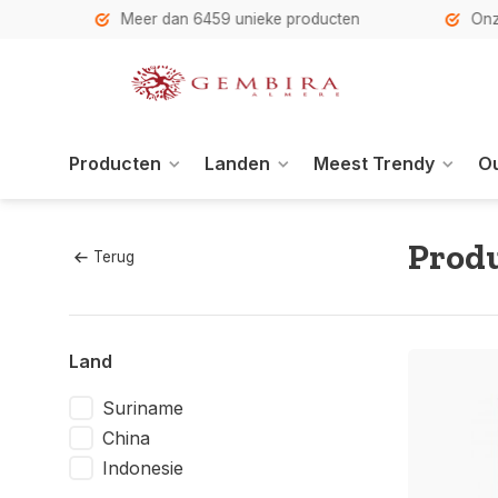
h
Meer dan 6459 unieke producten
Onze se
Producten
Landen
Meest Trendy
Ou
Produ
Terug
Land
Suriname
China
Indonesie