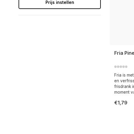
Prijs instellen
Fria Pin
Fria is me
en verfris
frisdrank 
moment va
€1,79