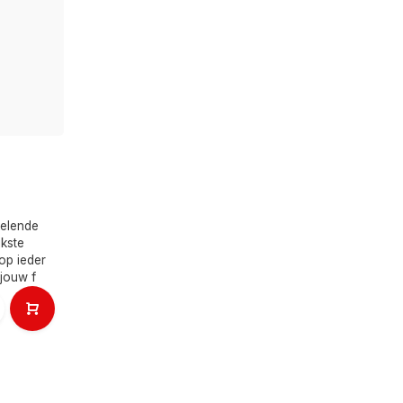
kelende
jkste
 op ieder
jouw f