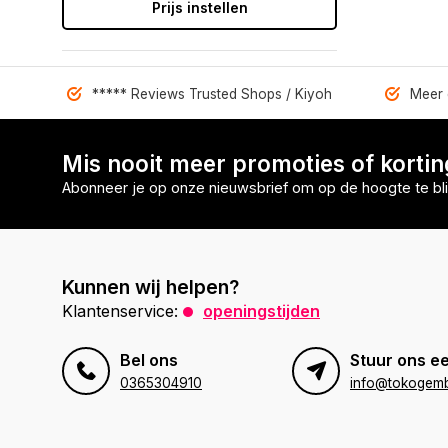
Prijs instellen
***** Reviews Trusted Shops / Kiyoh
Meer 
Mis nooit meer promoties of korti
Abonneer je op onze nieuwsbrief om op de hoogte te bli
Kunnen wij helpen?
Klantenservice:
openingstijden
Bel ons
Stuur ons ee
0365304910
info@tokogembi