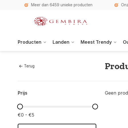
h
Meer dan 6459 unieke producten
Onze se
Producten
Landen
Meest Trendy
Ou
Produ
Terug
Prijs
Geen prod
€0 - €5