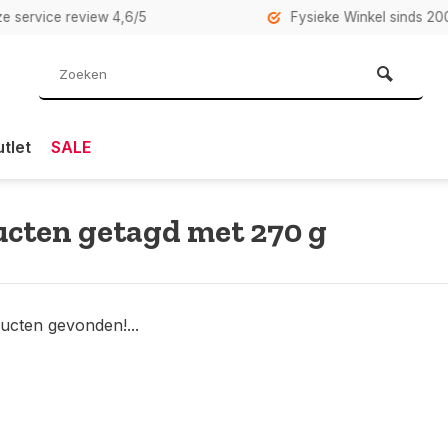
rvice review 4,6/5
Fysieke Winkel sinds 2007 i
tlet
SALE
cten getagd met 270 g
ucten gevonden!...